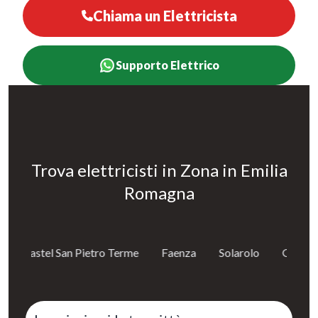
Chiama un Elettricista
Supporto Elettrico
Trova elettricisti in Zona in Emilia
Romagna
Castel San Pietro Terme
Faenza
Solarolo
Granarol