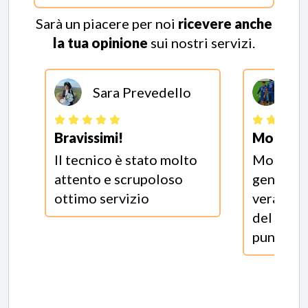
Sarà un piacere per noi
ricevere anche
la tua opinione
sui nostri servizi.
Sara Prevedello
Gi
Bravissimi!
Molto v
Il tecnico è stato molto
Molto ve
attento e scrupoloso
gentile 
ottimo servizio
verament
del lavor
puntuale 