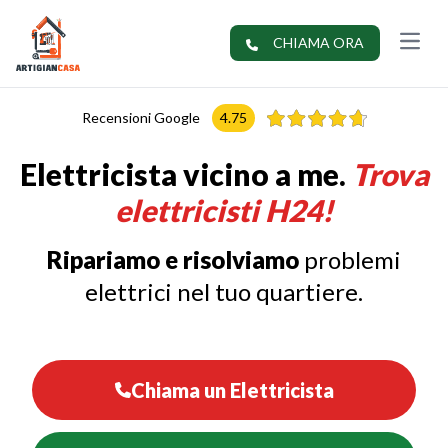
apri me
CHIAMA ORA
Recensioni Google
4.75
Elettricista vicino a me.
Trova
elettricisti H24!
Ripariamo e risolviamo
problemi
elettrici nel tuo quartiere.
Chiama un Elettricista