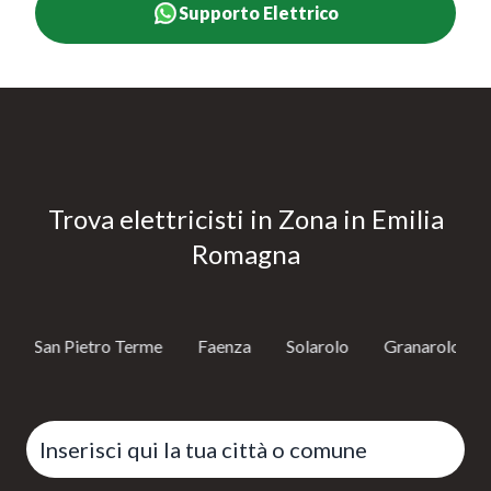
Supporto Elettrico
Trova elettricisti in Zona in Emilia
Romagna
l San Pietro Terme
Faenza
Solarolo
Granarolo dell'Em