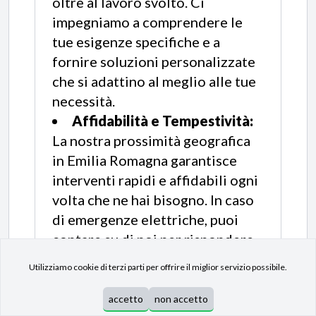
oltre al lavoro svolto. Ci
impegniamo a comprendere le
tue esigenze specifiche e a
fornire soluzioni personalizzate
che si adattino al meglio alle tue
necessità.
Affidabilità e Tempestività:
La nostra prossimità geografica
in Emilia Romagna garantisce
interventi rapidi e affidabili ogni
volta che ne hai bisogno. In caso
di emergenze elettriche, puoi
contare su di noi per rispondere
prontamente alle tue chiamate e
Utilizziamo cookie di terzi parti per offrire il miglior servizio possibile.
su
fornirti assistenza tempestiva, 24
ore su 24, 7 giorni su 7.
accetto
non accetto