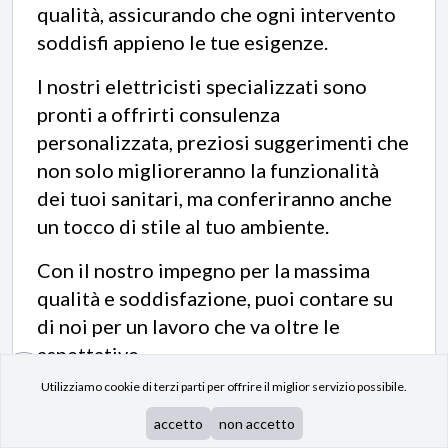
qualità, assicurando che ogni intervento
soddisfi appieno le tue esigenze.
I nostri elettricisti specializzati sono
pronti a offrirti consulenza
personalizzata, preziosi suggerimenti che
non solo miglioreranno la funzionalità
dei tuoi sanitari, ma conferiranno anche
un tocco di stile al tuo ambiente.
Con il nostro impegno per la massima
qualità e soddisfazione, puoi contare su
di noi per un lavoro che va oltre le
aspettative.
su
Utilizziamo cookie di terzi parti per offrire il miglior servizio possibile.
Chiama ora il
320 9303412
per una
consulenza telefonica gratuita e ottenere
accetto
non accetto